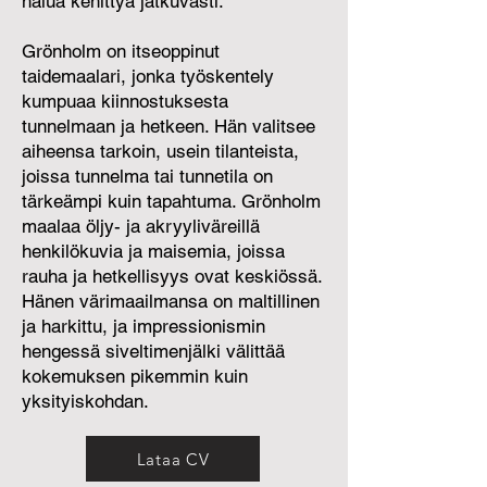
halua kehittyä jatkuvasti.
Grönholm on itseoppinut
taidemaalari, jonka työskentely
kumpuaa kiinnostuksesta
tunnelmaan ja hetkeen. Hän valitsee
aiheensa tarkoin, usein tilanteista,
joissa tunnelma tai tunnetila on
tärkeämpi kuin tapahtuma. Grönholm
maalaa öljy- ja akryyliväreillä
henkilökuvia ja maisemia, joissa
rauha ja hetkellisyys ovat keskiössä.
Hänen värimaailmansa on maltillinen
ja harkittu, ja impressionismin
hengessä siveltimenjälki välittää
kokemuksen pikemmin kuin
yksityiskohdan.
Lataa CV